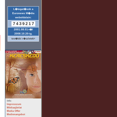
L�togat�sok a
Euronews M�dia
weboldalain:
7439217
2001.08.01-t�l
2008.10.20-ig.
tov�bbi r�szletek>
Info:
Impresszum
Médiaajánlat
Media Offer
Medienangebot