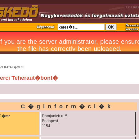
G KATAL�GUS
erci Teheraut�bont�
C�ginform�ci�k
C�m:
Damjanich u. 5.
Budapest
1154