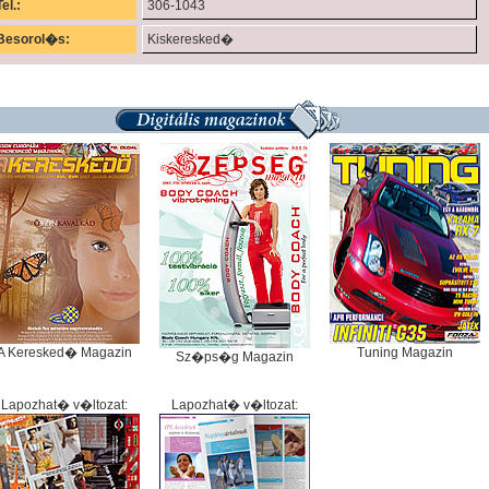
Tel.:
306-1043
Besorol�s:
Kiskeresked�
A Keresked� Magazin
Tuning Magazin
Sz�ps�g Magazin
Lapozhat� v�ltozat:
Lapozhat� v�ltozat: