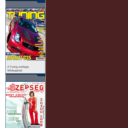
A Tuning weblapja
Médiaajánlat