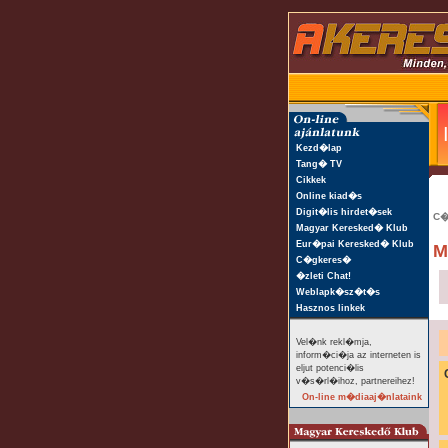
Kezd�lap
Tang� TV
Cikkek
Online kiad�s
Digit�lis hirdet�sek
C�
Magyar Keresked� Klub
Eur�pai Keresked� Klub
M
C�gkeres�
�zleti Chat!
Weblapk�sz�t�s
Hasznos linkek
Vel�nk rekl�mja,
inform�ci�ja az interneten is
eljut potenci�lis
v�s�rl�ihoz, partnereihez!
On-line m�diaaj�nlataink