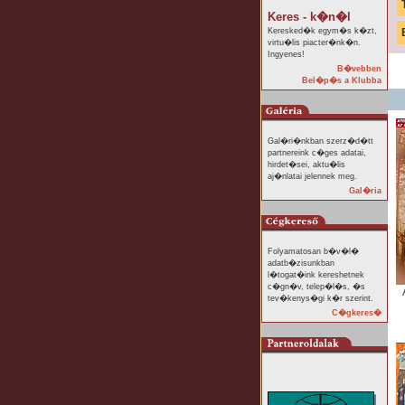
Keres - k�n�l
Keresked�k egym�s k�zt,
virtu�lis piacter�nk�n.
Ingyenes!
B�vebben
Bel�p�s a Klubba
Gal�ri�nkban szerz�d�tt
partnereink c�ges adatai,
hirdet�sei, aktu�lis
aj�nlatai jelennek meg.
Gal�ria
Folyamatosan b�v�l�
adatb�zisunkban
l�togat�ink kereshetnek
c�gn�v, telep�l�s, �s
tev�kenys�gi k�r szerint.
C�gkeres�