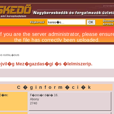
G KATAL�GUS
jvil�g Mez�gazdas�gi �s �lelmiszerip.
C�ginform�ci�k
C�m:
F�zes�r d�l� 16.
Abony
2740