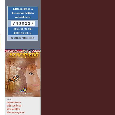
L�togat�sok a
Euronews M�dia
weboldalain:
7439217
2001.08.01-t�l
2008.10.20-ig.
tov�bbi r�szletek>
Info:
Impresszum
Médiaajánlat
Media Offer
Medienangebot