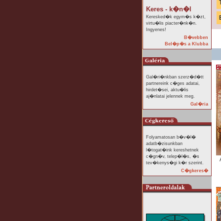
Keres - k�n�l
Keresked�k egym�s k�zt,
virtu�lis piacter�nk�n.
Ingyenes!
B�vebben
Bel�p�s a Klubba
Gal�ri�nkban szerz�d�tt
partnereink c�ges adatai,
hirdet�sei, aktu�lis
aj�nlatai jelennek meg.
Gal�ria
Folyamatosan b�v�l�
adatb�zisunkban
l�togat�ink kereshetnek
c�gn�v, telep�l�s, �s
tev�kenys�gi k�r szerint.
C�gkeres�