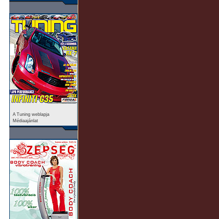
A Tuning weblapja
Médiaajánlat