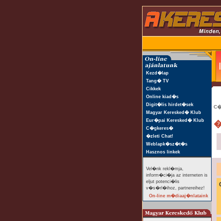
Kezd�lap
Tang� TV
Cikkek
Online kiad�s
Digit�lis hirdet�sek
C�
Magyar Keresked� Klub
Eur�pai Keresked� Klub
�
C�gkeres�
�zleti Chat!
Weblapk�sz�t�s
Hasznos linkek
Vel�nk rekl�mja,
inform�ci�ja az interneten is
eljut potenci�lis
v�s�rl�ihoz, partnereihez!
On-line m�diaaj�nlataink