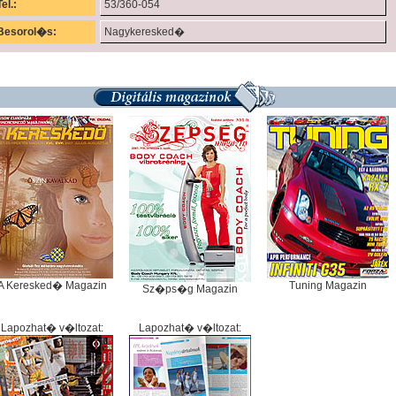
Tel.:
53/360-054
Besorol�s:
Nagykeresked�
A Keresked� Magazin
Tuning Magazin
Sz�ps�g Magazin
Lapozhat� v�ltozat:
Lapozhat� v�ltozat: