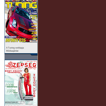
A Tuning weblapja
Médiaajánlat