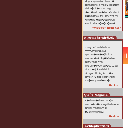
Magazinjainkban hirdet�
partnereink a meg�llap�tott
hirdet�si �sszeg egy
r�sz�nek fej�ben �rubont
aj�nlhatnak fel, amelyet mi
virtu�lis �ruh�zunkban
adunk el a v�s�rl�knak.
Web�s�rl�k�zpont
Nyerj ma! oldalunkon
(www.nyerjma.hu)
nyerem�nyj�t�kokat
szervez�nk. A j�t�kban
mindennap van
nyerem�nysorsol�s, ezzel
biztos�tjuk oldalaink
l�togatotts�g�t – �s
egyben �zleti partnereink
hat�kony rekl�mj�t.
B�vebben
H�rlevel�nkkel az �n
inform�ci�i is eljuthatnak e-
maillel rendelkez�
�zletfeleinkhez!
B�vebben