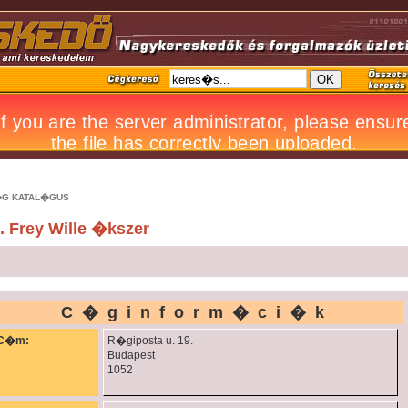
G KATAL�GUS
. Frey Wille �kszer
C�ginform�ci�k
C�m:
R�giposta u. 19.
Budapest
1052