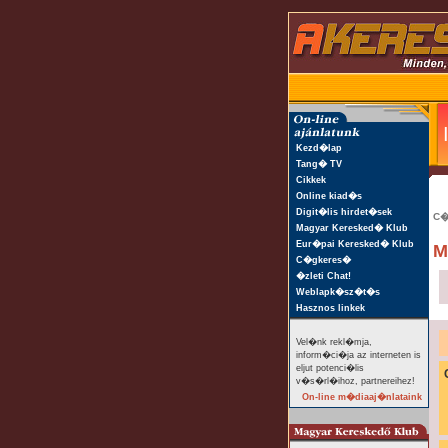
Kezd�lap
Tang� TV
Cikkek
Online kiad�s
Digit�lis hirdet�sek
C�
Magyar Keresked� Klub
Eur�pai Keresked� Klub
M
C�gkeres�
�zleti Chat!
Weblapk�sz�t�s
Hasznos linkek
Vel�nk rekl�mja,
inform�ci�ja az interneten is
eljut potenci�lis
v�s�rl�ihoz, partnereihez!
On-line m�diaaj�nlataink