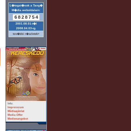
L�togat�sok a Tang�
M�dia weboldalain:
6828754
2001.08.01-t�l
2008.04.03-ig.
tov�bbi r�szletek>
Info:
Impresszum
Médiaajánlat
Media Offer
Medienangebot