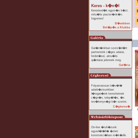
Keres - k�n�l
Keresked�k egym�s k�zt,
virtu�lis piacter�nk�n.
Ingyenes!
B�vebben
Bel�p�s a Klubba
Gal�ri�nkban szerz�d�tt
partnereink c�ges adatai,
hirdet�sei, aktu�lis
aj�nlatai jelennek meg.
Gal�ria
Folyamatosan b�v�l�
adatb�zisunkban
l�togat�ink kereshetnek
c�gn�v, telep�l�s, �s
tev�kenys�gi k�r szerint.
C�gkeres�
On-line �ruh�zunk
egyed�l�ll� �zleti
konstrukci�ban m�k�dik.