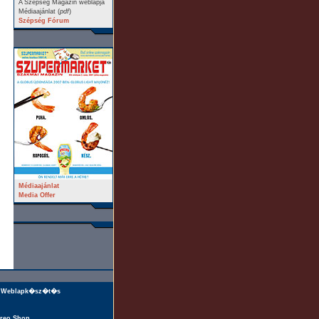
A Szépség Magazin weblapja
Médiaajánlat (
pdf
)
Szépség Fórum
Médiaajánlat
Media Offer
Weblapk�sz�t�s
reo Shop