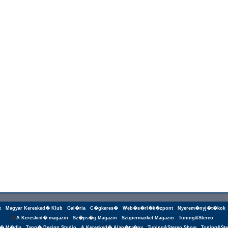
k
Magyar Keresked� Klub
Gal�ria
C�gkeres�
Web�s�rl�k�zpont
Nyerem�nyj�t�kok
�
A Keresked� magazin
Sz�ps�g Magazin
Szupermarket Magazin
Tuning&Stereo
g� M�dia
Tang� Design Studio
A Keresked� Alap�tv�ny
Tuning&Stereo Show
Tuning&Ste