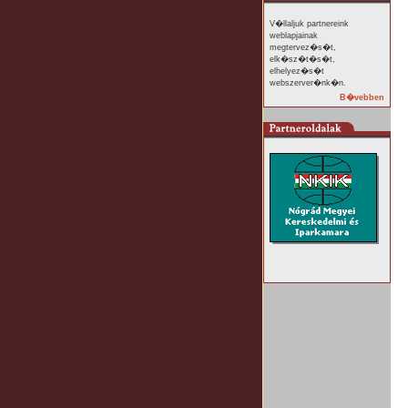
V�llaljuk partnereink
weblapjainak
megtervez�s�t,
elk�sz�t�s�t,
elhelyez�s�t
webszerver�nk�n.
B�vebben