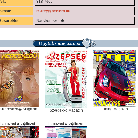
Tel.:
318-7665
E-mail:
m-frey@axelero.hu
Besorol�s:
Nagykeresked�
A Keresked� Magazin
Tuning Magazin
Sz�ps�g Magazin
Lapozhat� v�ltozat:
Lapozhat� v�ltozat: