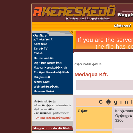
Kezd�lap
Tang� TV
Cikkek
Online kiad�s
Digit�lis hirdet�sek
C�G KATAL�GUS
Magyar Keresked� Klub
Eur�pai Keresked� Klub
Medaqua Kft.
C�gkeres�
�zleti Chat!
Weblapk�sz�t�s
Hasznos linkek
C�gin
Vel�nk rekl�mja,
inform�ci�ja az interneten is
eljut potenci�lis
C�m:
Kar�csond
v�s�rl�ihoz, partnereihez!
Gy�ngy�
On-line m�diaaj�nlataink
3200