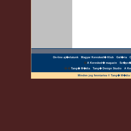
On-line aj�nlatunk
Magyar Keresked� Klub
Gal�ria
�
A Keresked� magazin
Sz�ps�
��
Tang� M�dia
Tang� Design Studio
A Ke
Minden jog fenntartva © Tang� M�dia 