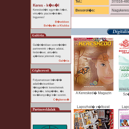
Tel.:
37/316-48
Keres - k�n�l
Keresked�k egym�s k�zt,
Besorol�s:
Nagykere
virtu�lis piacter�nk�n.
Ingyenes!
B�vebben
Bel�p�s a Klubba
Gal�ri�nkban szerz�d�tt
partnereink c�ges adatai,
hirdet�sei, aktu�lis
aj�nlatai jelennek meg.
Gal�ria
Folyamatosan b�v�l�
adatb�zisunkban
l�togat�ink kereshetnek
c�gn�v, telep�l�s, �s
A Keresked� Magazin
Sz
tev�kenys�gi k�r szerint.
C�gkeres�
Lapozhat� v�ltozat:
Lapo