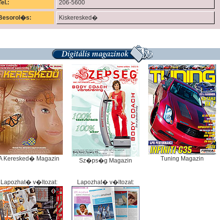
Tel.:
206-5600
Besorol�s:
Kiskeresked�
A Keresked� Magazin
Tuning Magazin
Sz�ps�g Magazin
Lapozhat� v�ltozat:
Lapozhat� v�ltozat: