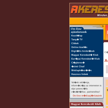
Kezd�lap
Tang� TV
Cikkek
Online kiad�s
Digit�lis hirdet�sek
C�
Magyar Keresked� Klub
Eur�pai Keresked� Klub
A
C�gkeres�
�zleti Chat!
Weblapk�sz�t�s
Hasznos linkek
Vel�nk rekl�mja,
inform�ci�ja az interneten is
eljut potenci�lis
v�s�rl�ihoz, partnereihez!
On-line m�diaaj�nlataink