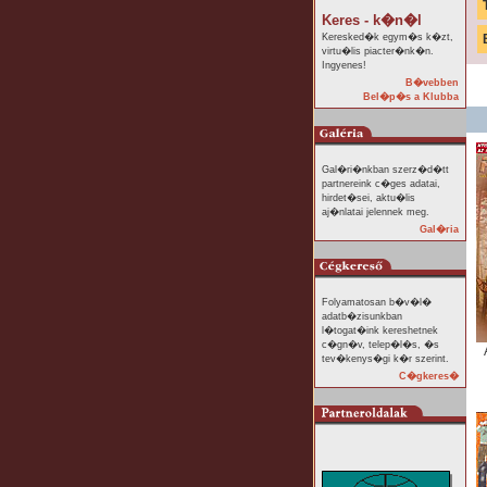
Keres - k�n�l
Keresked�k egym�s k�zt,
virtu�lis piacter�nk�n.
Ingyenes!
B�vebben
Bel�p�s a Klubba
Gal�ri�nkban szerz�d�tt
partnereink c�ges adatai,
hirdet�sei, aktu�lis
aj�nlatai jelennek meg.
Gal�ria
Folyamatosan b�v�l�
adatb�zisunkban
l�togat�ink kereshetnek
c�gn�v, telep�l�s, �s
tev�kenys�gi k�r szerint.
C�gkeres�