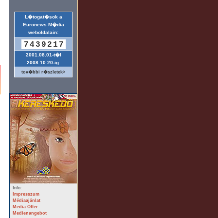
L�togat�sok a
Euronews M�dia
weboldalain:
7439217
2001.08.01-t�l
2008.10.20-ig.
tov�bbi r�szletek>
Info:
Impresszum
Médiaajánlat
Media Offer
Medienangebot