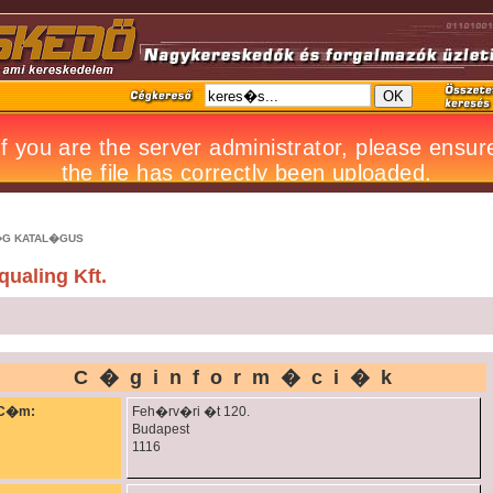
G KATAL�GUS
qualing Kft.
C�ginform�ci�k
C�m:
Feh�rv�ri �t 120.
Budapest
1116