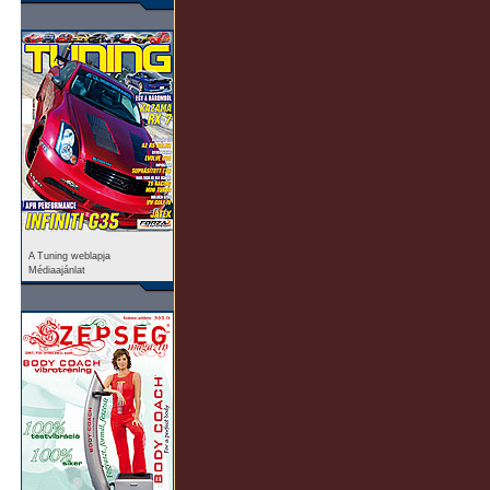
A Tuning weblapja
Médiaajánlat