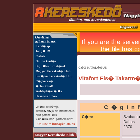
Kezd�lap
Tang� TV
Cikkek
Online kiad�s
Digit�lis hirdet�sek
C�G KATAL�GUS
Magyar Keresked� Klub
Eur�pai Keresked� Klub
Vitafort Els� Takarm�
C�gkeres�
�zleti Chat!
Weblapk�sz�t�s
Hasznos linkek
C�gin
Vel�nk rekl�mja,
inform�ci�ja az interneten is
eljut potenci�lis
C�m:
Szabads�
v�s�rl�ihoz, partnereihez!
Dabas
On-line m�diaaj�nlataink
2370