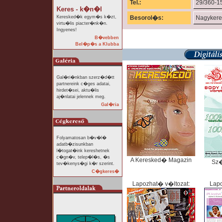
Tel.:
29/360-1
Keres - k�n�l
Keresked�k egym�s k�zt,
Besorol�s:
Nagyker
virtu�lis piacter�nk�n.
Ingyenes!
B�vebben
Bel�p�s a Klubba
Gal�ri�nkban szerz�d�tt
partnereink c�ges adatai,
hirdet�sei, aktu�lis
aj�nlatai jelennek meg.
Gal�ria
Folyamatosan b�v�l�
adatb�zisunkban
l�togat�ink kereshetnek
c�gn�v, telep�l�s, �s
A Keresked� Magazin
Sz
tev�kenys�gi k�r szerint.
C�gkeres�
Lapozhat� v�ltozat:
Lapo