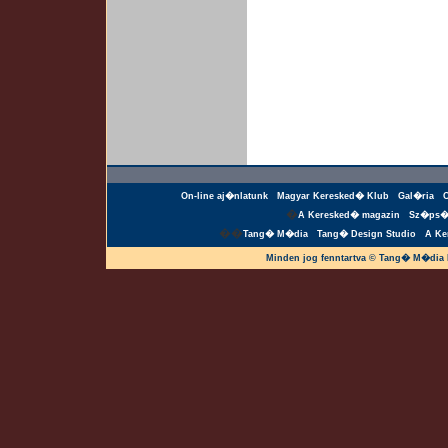
On-line aj�nlatunk
Magyar Keresked� Klub
Gal�ria
�
A Keresked� magazin
Sz�ps�
��
Tang� M�dia
Tang� Design Studio
A Ke
Minden jog fenntartva © Tang� M�dia 