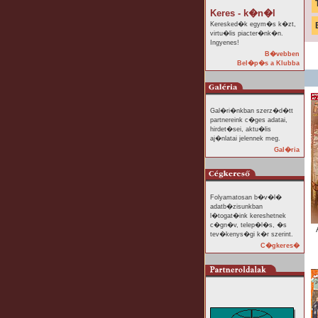
Keres - k�n�l
Keresked�k egym�s k�zt,
virtu�lis piacter�nk�n.
Ingyenes!
B�vebben
Bel�p�s a Klubba
Gal�ri�nkban szerz�d�tt
partnereink c�ges adatai,
hirdet�sei, aktu�lis
aj�nlatai jelennek meg.
Gal�ria
Folyamatosan b�v�l�
adatb�zisunkban
l�togat�ink kereshetnek
c�gn�v, telep�l�s, �s
tev�kenys�gi k�r szerint.
C�gkeres�