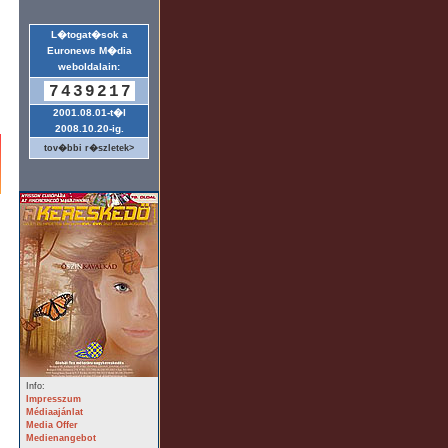
L�togat�sok a
Euronews M�dia
weboldalain:
7439217
2001.08.01-t�l
2008.10.20-ig.
tov�bbi r�szletek>
Info:
Impresszum
Médiaajánlat
Media Offer
Medienangebot