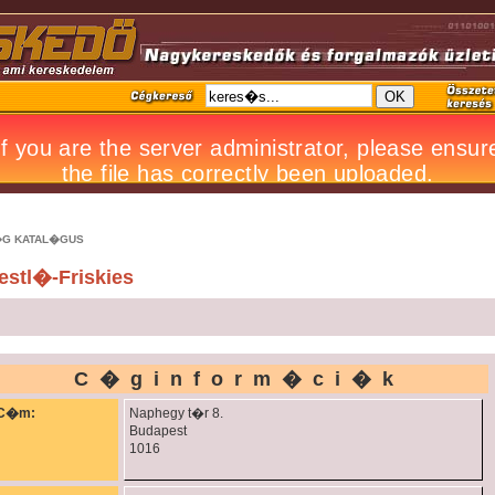
G KATAL�GUS
estl�-Friskies
C�ginform�ci�k
C�m:
Naphegy t�r 8.
Budapest
1016