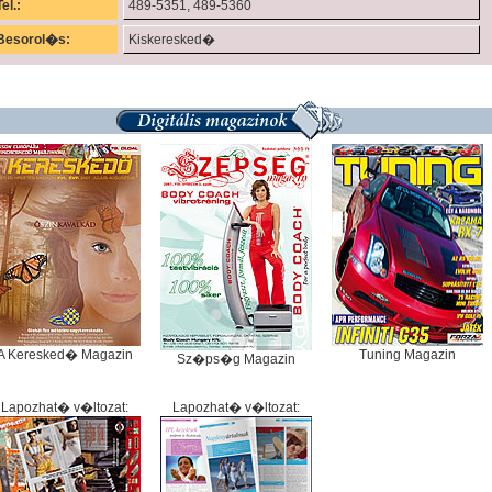
Tel.:
489-5351, 489-5360
Besorol�s:
Kiskeresked�
A Keresked� Magazin
Tuning Magazin
Sz�ps�g Magazin
Lapozhat� v�ltozat:
Lapozhat� v�ltozat: