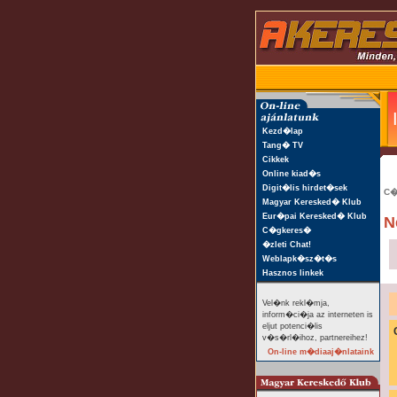
Kezd�lap
Tang� TV
Cikkek
Online kiad�s
Digit�lis hirdet�sek
C�
Magyar Keresked� Klub
Eur�pai Keresked� Klub
N
C�gkeres�
�zleti Chat!
Weblapk�sz�t�s
Hasznos linkek
Vel�nk rekl�mja,
inform�ci�ja az interneten is
eljut potenci�lis
v�s�rl�ihoz, partnereihez!
On-line m�diaaj�nlataink