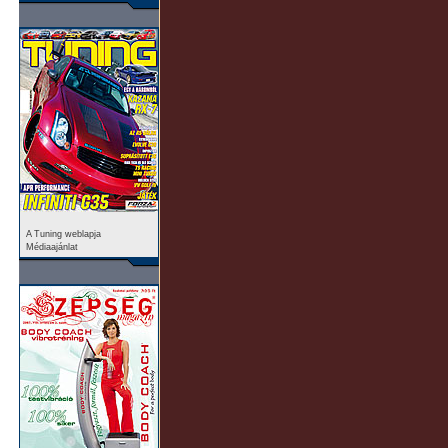
A Tuning weblapja
Médiaajánlat