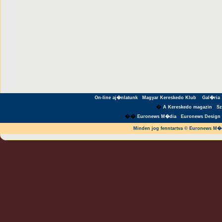
On-line aj�nlatunk
Magyar Kereskedo Klub
Gal�ria
�
A Kereskedo magazin
S
��
Euronews M�dia
Euronews Design 
Minden jog fenntartva © Euronews M�