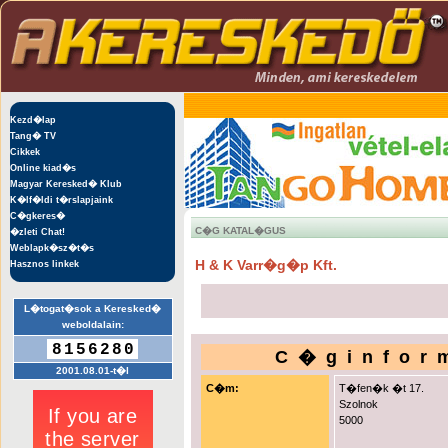
Kezd�lap
Tang� TV
Cikkek
Online kiad�s
Magyar Keresked� Klub
K�lf�ldi t�rslapjaink
C�gkeres�
C�G KATAL�GUS
�zleti Chat!
Weblapk�sz�t�s
H & K Varr�g�p Kft.
Hasznos linkek
L�togat�sok a Keresked�
weboldalain:
8156280
C�ginfor
2001.08.01-t�l
C�m:
T�fen�k �t 17.
Szolnok
5000