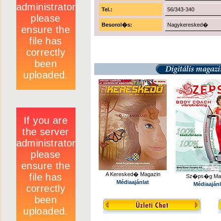
Tel.:
56/343-340
Besorol�s:
Nagykeresked�
A Keresked� Magazin
Sz�ps�g Mag
Médiaajánlat
Médiaajánl