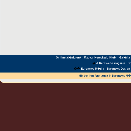
On-line aj�nlatunk
Magyar Kereskedo Klub
Gal�ria
�
A Kereskedo magazin
S
��
Euronews M�dia
Euronews Design 
Minden jog fenntartva © Euronews M�