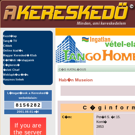
Kezd�lap
Tang� TV
Cikkek
Online kiad�s
Magyar Keresked� Klub
K�lf�ldi t�rslapjaink
C�gkeres�
C�G KATAL�GUS
�zleti Chat!
Weblapk�sz�t�s
Hab�n Museion
Hasznos linkek
L�togat�sok a Keresked�
weboldalain:
8156282
C�ginfor
2001.08.01-t�l
C�m:
Pet�fi S. �t 15.
Koml�
2853