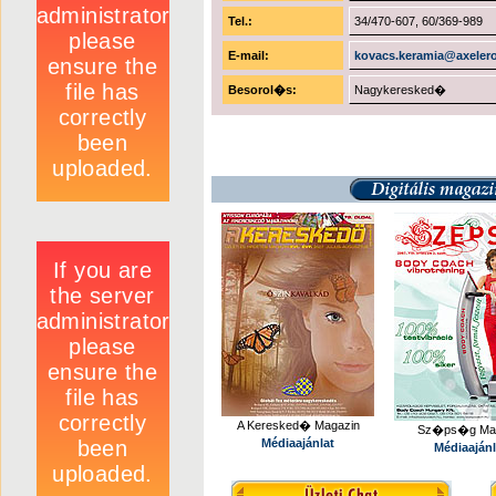
Tel.:
34/470-607, 60/369-989
E-mail:
kovacs.keramia@axeler
Besorol�s:
Nagykeresked�
A Keresked� Magazin
Sz�ps�g Mag
Médiaajánlat
Médiaajánl