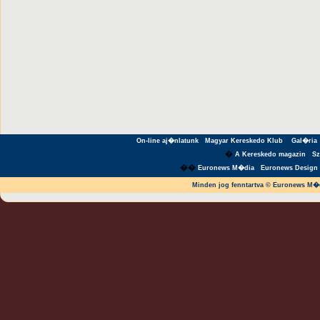
On-line aj�nlatunk
Magyar Kereskedo Klub
Gal�ria
�
A Kereskedo magazin
S
��
Euronews M�dia
Euronews Design 
Minden jog fenntartva © Euronews M�