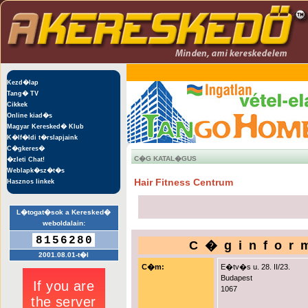
Kezd�lap
Tang� TV
Cikkek
Online kiad�s
Magyar Keresked� Klub
K�lf�ldi t�rslapjaink
C�gkeres�
C�G KATAL�GUS
�zleti Chat!
Weblapk�sz�t�s
Hair Fitness Centrum
Hasznos linkek
L�togat�sok a Keresked�
weboldalain:
8156280
C�ginfor
2001.08.01-t�l
C�m:
E�tv�s u. 28. II/23.
Budapest
1067