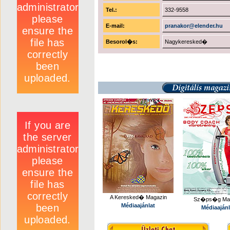
Tel.:
332-9558
E-mail:
pranakor@elender.hu
Besorol�s:
Nagykeresked�
A Keresked� Magazin
Sz�ps�g Mag
Médiaajánlat
Médiaajánl