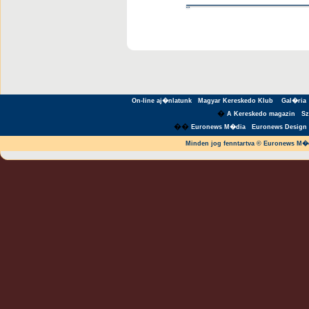
On-line aj�nlatunk
Magyar Kereskedo Klub
Gal�ria
�
A Kereskedo magazin
S
��
Euronews M�dia
Euronews Design 
Minden jog fenntartva © Euronews M�