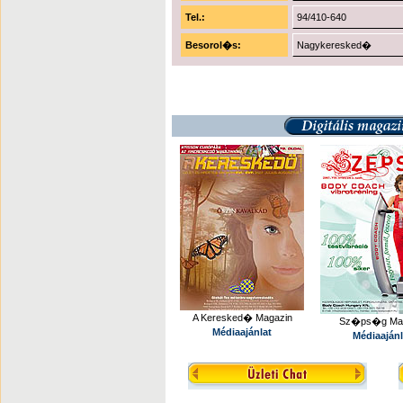
Tel.:
94/410-640
Besorol�s:
Nagykeresked�
A Keresked� Magazin
Sz�ps�g Mag
Médiaajánlat
Médiaajánl