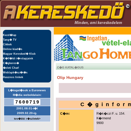
Kezd�lap
Tang� TV
Cikkek
Online kiad�s
Magyar Keresked� Klub
K�lf�ldi t�rslapjaink
C�gkeres�
C�G KATAL�GUS
�zleti Chat!
Weblapk�sz�t�s
Olip Hungary
Hasznos linkek
L�togat�sok a Euronews
M�dia weboldalain:
7600719
C�ginfor
2001.08.01-t�l
2009.02.20-ig.
C�m:
R�k�czi F. u. 154.
K�rmend
tov�bbi r�szletek>
9900