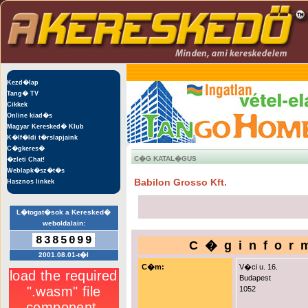
Kezd�lap
Tang� TV
Cikkek
Online kiad�s
Magyar Keresked� Klub
K�lf�ldi t�rslapjaink
C�gkeres�
C�G KATAL�GUS
�zleti Chat!
Weblapk�sz�t�s
Babilon Grosso Kft.
Hasznos linkek
L�togat�sok a Keresked�
weboldalain:
8385099
C�ginfor
2001.08.01-t�l
C�m:
V�ci u. 16.
Budapest
1052