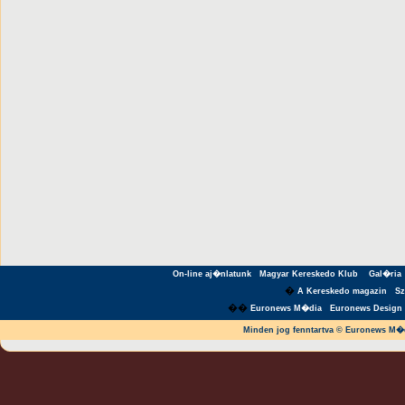
On-line aj�nlatunk
Magyar Kereskedo Klub
Gal�ria
�
A Kereskedo magazin
S
��
Euronews M�dia
Euronews Design 
Minden jog fenntartva © Euronews M�