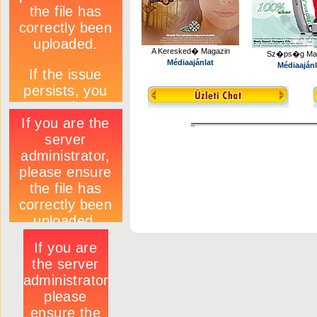
A Keresked� Magazin
Sz�ps�g Mag
Médiaajánlat
Médiaajánl