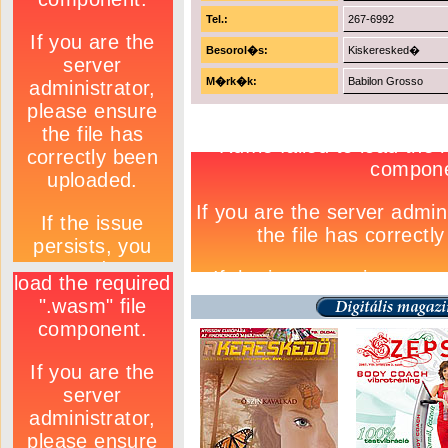
Tel.:
267-6992
Besorol�s:
Kiskeresked�
M�rk�k:
Babilon Grosso