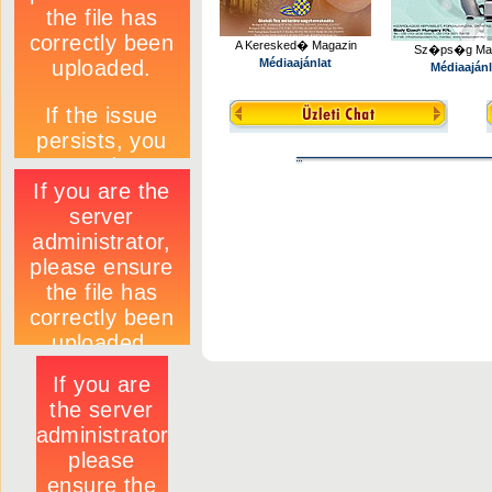
A Keresked� Magazin
Sz�ps�g Mag
Médiaajánlat
Médiaajánl