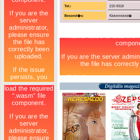
Tel.:
215-9318
Besorol�s:
Kiskeresked�