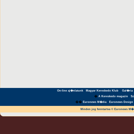
On-line aj�nlatunk
Magyar Kereskedo Klub
Gal�ria
�
A Kereskedo magazin
S
��
Euronews M�dia
Euronews Design 
Minden jog fenntartva © Euronews M�