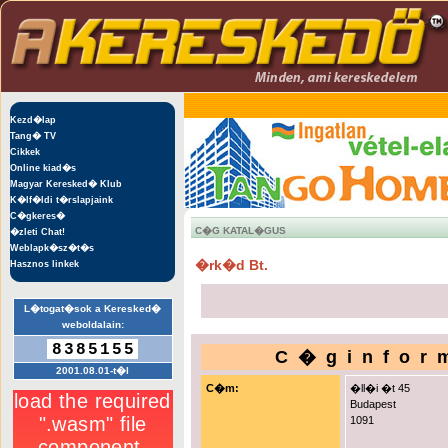
Kezd�lap
Tang� TV
Cikkek
Online kiad�s
Magyar Keresked� Klub
K�lf�ldi t�rslapjaink
C�gkeres�
C�G KATAL�GUS
�zleti Chat!
Weblapk�sz�t�s
�rk�d Bt.
Hasznos linkek
L�togat�sok a Keresked�
weboldalain:
8385155
C�ginfor
2001.08.01-t�l
C�m:
�ll�i �t 45
Budapest
1091