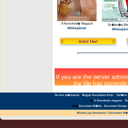
A Keresked� Magazin
Sz�ps�g Mag
Médiaajánlat
Médiaajánl
On-line aj�nlatunk
Magyar Kereskedo Klub
Gal�ria
�
A Kereskedo magazin
S
��
Euronews M�dia
Euronews Design 
Minden jog fenntartva © Euronews M�