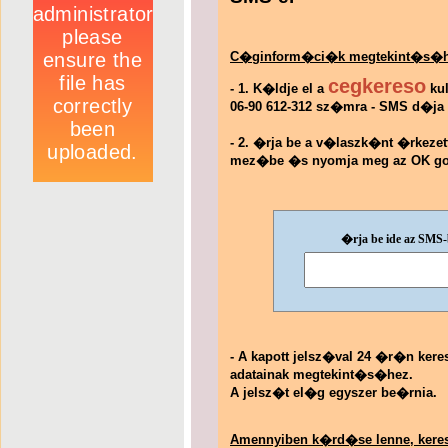
C�ginform�ci�k megtekint�s�h
cegkereso
- 1. K�ldje el a
kul
06-90 612-312 sz�mra - SMS d�ja 16
- 2. �rja be a v�laszk�nt �rkeze
mez�be �s nyomja meg az OK g
�rja be ide az SMS
- A kapott jelsz�val 24 �r�n ker
adatainak megtekint�s�hez.
A jelsz�t el�g egyszer be�rnia.
Amennyiben k�rd�se lenne, kere