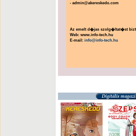
-
admin@akereskedo.com
Az emelt d�jas szolg�ltat�st bizt
Web: www.info-tech.hu
E-mail:
info@info-tech.hu