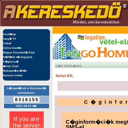
Kezd�lap
Tang� TV
Cikkek
Online kiad�s
Magyar Keresked� Klub
K�lf�ldi t�rslapjaink
C�gkeres�
C�G KATAL�GUS
�zleti Chat!
Weblapk�sz�t�s
Hefal Kft.
Hasznos linkek
L�togat�sok a Keresked�
weboldalain:
8316155
C�ginfo
2001.08.01-t�l
C�ginform�ci�k megte
SMS-el