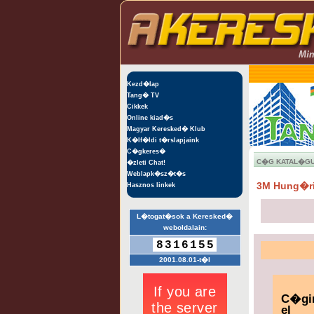
Kezd�lap
Tang� TV
Cikkek
Online kiad�s
Magyar Keresked� Klub
K�lf�ldi t�rslapjaink
C�gkeres�
C�G KATAL�G
�zleti Chat!
Weblapk�sz�t�s
3M Hung�ri
Hasznos linkek
L�togat�sok a Keresked�
weboldalain:
8316155
2001.08.01-t�l
C�gi
el