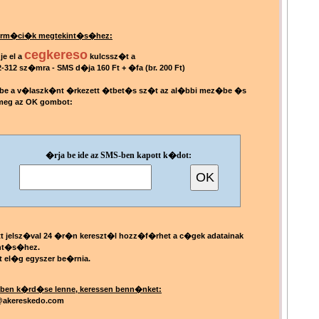
rm�ci�k megtekint�s�hez:
cegkereso
je el a
kulcssz�t a
2-312 sz�mra - SMS d�ja 160 Ft + �fa (br. 200 Ft)
a be a v�laszk�nt �rkezett �tbet�s sz�t az al�bbi mez�be �s
meg az OK gombot:
�rja be ide az SMS-ben kapott k�dot:
tt jelsz�val 24 �r�n kereszt�l hozz�f�rhet a c�gek adatainak
nt�s�hez.
t el�g egyszer be�rnia.
ben k�rd�se lenne, keressen benn�nket:
akereskedo.com