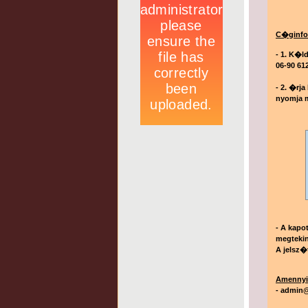
C�ginfo
- 1. K�ld
06-90 61
- 2. �rj
nyomja 
- A kapo
megteki
A jelsz�
Amennyi
-
admin@