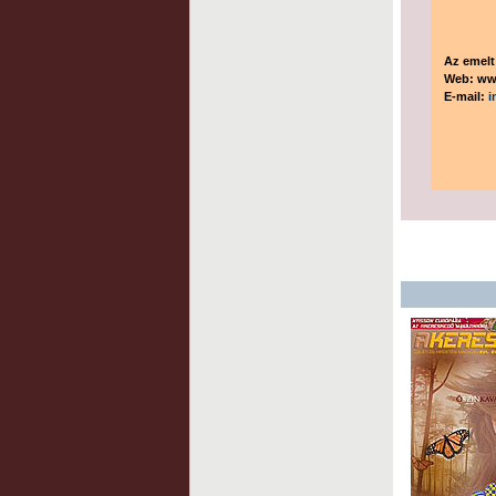
Az emelt
Web: ww
E-mail:
i