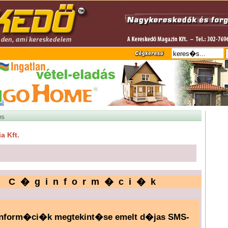
US
a Kft.
C�ginform�ci�k
nform�ci�k megtekint�se emelt d�jas SMS-