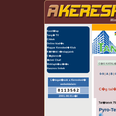
Kezd�lap
Tang� TV
Cikkek
Online kiad�s
Magyar Keresked� Klub
K�lf�ldi t�rslapjaink
C�gkeres�
�zleti Chat!
C�G KATAL
Weblapk�sz�t�s
Hasznos linkek
0-9
|
A
|
B
|
L�togat�sok a Keresked�
weboldalain:
C�g tal�
8113562
2001.08.01-t�l
Tal�latok 75
Pyro-Te