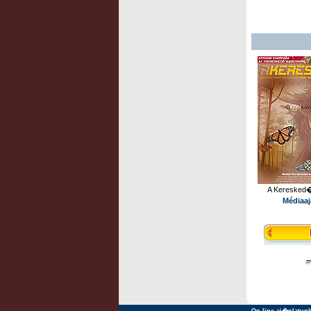
A Keresked
Médiaaj