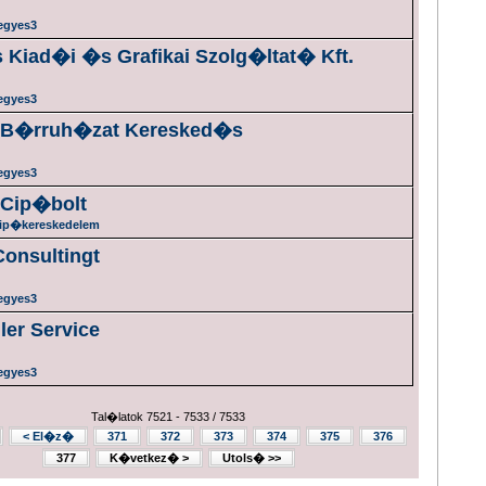
egyes3
 Kiad�i �s Grafikai Szolg�ltat� Kft.
egyes3
 B�rruh�zat Keresked�s
egyes3
 Cip�bolt
ip�kereskedelem
onsultingt
egyes3
ler Service
egyes3
Tal�latok 7521 - 7533 / 7533
< El�z�
371
372
373
374
375
376
377
K�vetkez� >
Utols� >>