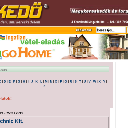
�GUS
C
|
D
|
E
|
F
|
G
|
H
|
I
|
J
|
K
|
L
|
M
|
N
|
O
|
P
|
Q
|
R
|
S
|
T
|
U
|
V
|
W
|
X
|
Y
|
Z
latok:
21 - 7533 / 7533
chnic Kft.