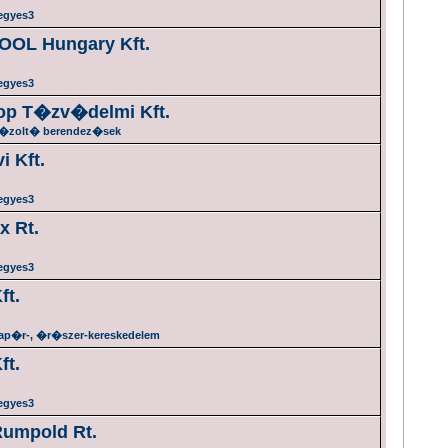
egyes3
OL Hungary Kft.
egyes3
op T�zv�delmi Kft.
�zolt� berendez�sek
i Kft.
egyes3
x Rt.
egyes3
ft.
ap�r-, �r�szer-kereskedelem
ft.
egyes3
Rumpold Rt.