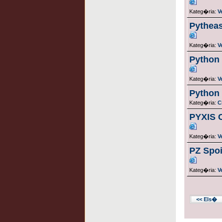
Kateg�ria:
V
Pytheas
Kateg�ria:
V
Python
Kateg�ria:
V
Python
Kateg�ria:
C
PYXIS C
Kateg�ria:
V
PZ Spoi
Kateg�ria:
V
<< Els�