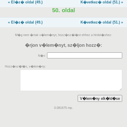
« El�z� oldal (49.)
K�vetkez� oldal (51.) »
50. oldal
« El�z� oldal (49.)
K�vetkez� oldal (51.) »
M�g nem �rtak v�lem�nyt, hozz�sz�l�st ehhez a hirdet�shez:
�rjon v�lem�nyt, sz�ljon hozz�:
N�v:
Hozz�sz�l�s, v�lem�ny:
0.081675 mp.