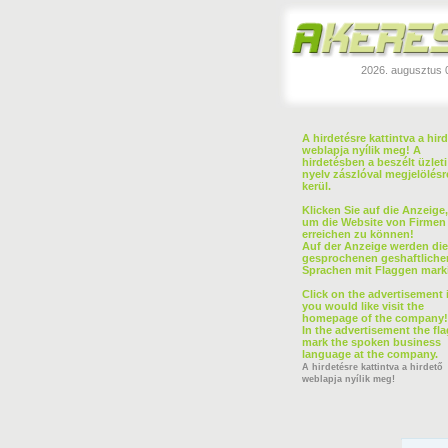
2026. augusztus 
A hirdetésre kattintva a hir
weblapja nyílik meg! A
hirdetésben a beszélt üzleti
nyelv zászlóval megjelölésr
kerül.
Klicken Sie auf die Anzeige,
um die Website von Firmen
erreichen zu können!
Auf der Anzeige werden die
gesprochenen geshaftliche
Sprachen mit Flaggen marki
Click on the advertisement i
you would like visit the
homepage of the company!
In the advertisement the fla
mark the spoken business
language at the company.
A hirdetésre kattintva a hirdető
weblapja nyílik meg!