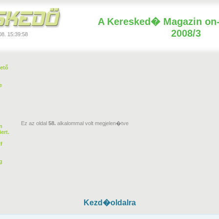
A Keresked� Magazin on-
2008/3
08.
15:39:58
dető
e
Ez az oldal
58.
alkalommal volt megjelen�tve
n
ert.
f
g
Kezd�oldalra