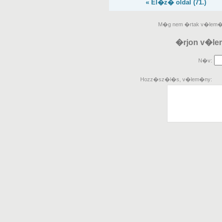
« El�z� oldal (71.)
M�g nem �rtak v�lem�n
�rjon v�le
N�v:
Hozz�sz�l�s, v�lem�ny: