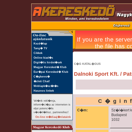
Kezd�lap
Tang� TV
Cikkek
Online kiad�s
Digit�lis hirdet�sek
C�G KATAL�GUS
Magyar Keresked� Klub
Eur�pai Keresked� Klub
Dalnoki Sport Kft. / Pa
C�gkeres�
�zleti Chat!
Weblapk�sz�t�s
Hasznos linkek
C�gin
Vel�nk rekl�mja,
inform�ci�ja az interneten is
eljut potenci�lis
C�m:
Sz�l�kert k
v�s�rl�ihoz, partnereihez!
Budapest
On-line m�diaaj�nlataink
1032