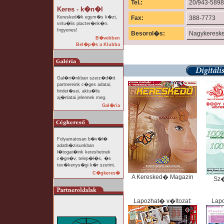
Tel.:
20/943-5898
Keres - k�n�l
Keresked�k egym�s k�zt,
Fax:
388-7773
virtu�lis piacter�nk�n.
Ingyenes!
Besorol�s:
Nagykeresk
B�vebben
Bel�p�s a Klubba
Gal�ri�nkban szerz�d�tt
partnereink c�ges adatai,
hirdet�sei, aktu�lis
aj�nlatai jelennek meg.
Gal�ria
Folyamatosan b�v�l�
adatb�zisunkban
l�togat�ink kereshetnek
c�gn�v, telep�l�s, �s
tev�kenys�gi k�r szerint.
C�gkeres�
A Keresked� Magazin
Sz
Lapozhat� v�ltozat:
Lapo