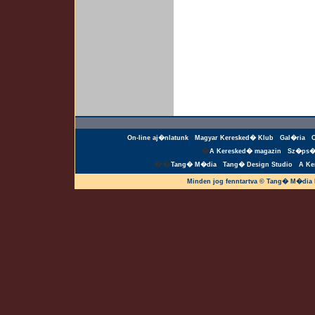
On-line aj�nlatunk
Magyar Keresked� Klub
Gal�ria
�
A Keresked� magazin
Sz�ps�
��
Tang� M�dia
Tang� Design Studio
A Ke
Minden jog fenntartva © Tang� M�dia 